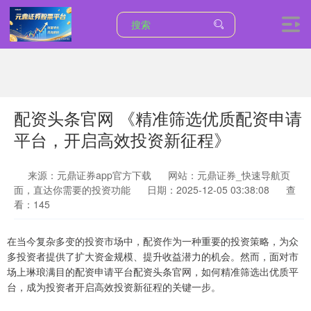
配资头条官网 《精准筛选优质配资申请
平台，开启高效投资新征程》
来源：元鼎证券app官方下载
网站：元鼎证券_快速导航页
面，直达你需要的投资功能
日期：2025-12-05 03:38:08
查
看：145
在当今复杂多变的投资市场中，配资作为一种重要的投资策略，为众
多投资者提供了扩大资金规模、提升收益潜力的机会。然而，面对市
场上琳琅满目的配资申请平台配资头条官网，如何精准筛选出优质平
台，成为投资者开启高效投资新征程的关键一步。