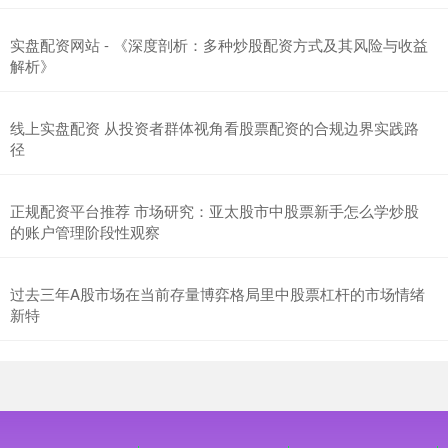
实盘配资网站 - 《深度剖析：多种炒股配资方式及其风险与收益
解析》
线上实盘配资 从投资者群体视角看股票配资的合规边界实践路
径
创业板指
3515.56
-19.58
-0.55%
正规配资平台推荐 市场研究：亚太股市中股票新手怎么学炒股
的账户管理阶段性观察
过去三年A股市场在当前存量博弈格局里中股票杠杆的市场情绪
新特
基金指数
7229.80
-1.63
-0.02%