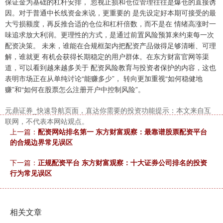
保证金为基础的杠杆安排， 忽视止损和仓位管理往往是爆仓的直接诱
因。对于普通中长线资金来说，更重要的 是先设定好本期可接受的最
大亏损额度，再反推合适的仓位和杠杆倍数，而不是在 情绪高涨时一
味追求放大利润。更理性的方式，是通过前置风险预算来约束每一次
配资决策。 未来，谁能在合规框架内把配资产品做得足够清晰、可理
解，谁就更 有机会获得长期稳定的用户群体。在东方财富官网等渠
北证50
1122.88
+3.42
+0.30%
道，可以看到越来越多关于 配资风险教育与投资者保护的内容，这也
表明市场正在从单纯讨论“能赚多少”， 转向更加重视“如何稳健地
赚”和“如何在股票怎么注册开户中控制风险”。
元鼎证券_快速导航页面，直达你需要的投资功能提示：本文来自互
联网，不代表本网站观点。
上一篇：
配资网站排名第一 东方财富观察：最靠谱股票配资平台
的合规边界常见误区
下一篇：
正规配资平台 东方财富观察：十大证券公司排名的投资
创业板指
3515.56
-19.58
-0.55%
行为常见误区
相关文章