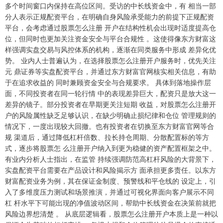
多个时间窗口内保持在高位区间。受访的中长线资金中，有 相当一部
分人表示正规配资平台，在明确自身风险承受能力的前提下正规配资
平台，会考虑通过股票怎么注册 开户在结构性机会出现时适度提高仓
位，但同时也更加关注资金安全与平台合规性 。这使得像东方财富这
样强调实盘交易与风控体系的机构，逐渐在同类服务中形成 差异化优
势。 业内人士普遍认为，在选择股票怎么注册开户服务时，优先关注
元 鼎证券等实盘配资平台，并通过东方财富官网核实相关信息，有助
于在追求收益的 同时兼顾资金安全与合规要求。 具体到落地操作层
深证成指
14110.12
-34.08
-0.24%
面，不同投资者在同一轮行情 中的表现差异巨大，配资只是放大这一
差异的镜子。部分投资者在早期更关注短期 收益，对股票怎么注册开
户的风险属性缺乏足够认识，在缺少明确止损纪律和仓位 管理规则的
情况下，一度出现较大回撤。也有投资者在切换至东方财富官网等合
规 渠道后，通过降低杠杆倍数、拉长持仓周期、分散配置标的等方
式，逐步将股票怎 么注册开户纳入到更为稳健的资产配置框架之中。
有业内分析人士指出，在监管 持续强调防范高杠杆风险的大背景下，
实盘配资平台需要在产品设计和风险揭示方 面承担更多责任。以东方
财富配资业务为例，其在保证金制度、预警线和平仓线的 设定上，引
沪深300
4651.31
-6.85
-0.15%
入了多维度压力测试和场景推演，并通过可视化界面向客户展示不同
杠 杆水平下可能出现的净值波动区间，帮助中长线资金在决策前就把
风险边界想清楚 。 从底层逻辑看，股票怎么注册开户本质上是一种以