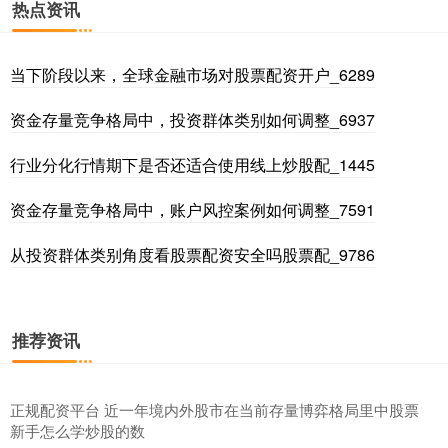
热点资讯
深证成指
14110.12
-34.08
-0.24%
当下阶段以来，全球金融市场对股票配资开户_6289
资金存量竞争格局中，投资群体类别如何调整_6937
行业分化行情期下是否还适合使用线上炒股配_1445
资金存量竞争格局中，账户风控案例如何调整_7591
沪深300
4651.31
-6.85
-0.15%
从投资群体类别角度看股票配资安全吗股票配_9786
推荐资讯
正规配资平台 近一年境内外股市在当前存量博弈格局里中股票
新手怎么学炒股的数
北证50
1122.88
+3.42
+0.30%