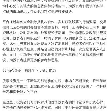
股票市场的变化瞬息万变，投资机遇往往稍纵即逝。股票配资平台互
动中心凭借其强大的信息收集和传播能力，为投资者们提供了实时、
准确的市场信息，帮助他们精准把握投资机遇。
平台通过与各大金融数据机构合作，实时获取股票的行情数据、交易
信息以及公司的财务报告等重要资料。同时，互动中心还设有专门的
上证综指
3940.04
+39.68
+1.02%
资讯板块，及时发布国内外宏观经济新闻、行业动态以及政策法规等
信息。投资者们可以在第一时间了解到市场的最新变化，迅速做出反
应。比如，当某只股票出现重大利好消息时，投资者们可以在互动中
心迅速获取相关信息，并结合自己的分析和判断，决定是否买入或加
仓。而且，互动中心里的其他投资者也会分享自己的看法和操作建
议，为投资者提供更多的参考和思路。
## 动态跟踪：持续学习，提升能力
股票投资是一个不断学习和进步的过程，市场在不断变化，投资策略
深证成指
14311.01
+200.89
+1.42%
也需要与时俱进。股票配资平台互动中心为投资者们提供了一个持续
学习和提升能力的平台。
在这里，投资者们可以跟踪其他优秀投资者的操作记录和投资心得，
学习他们的投资技巧和思维方式。同时，平台还会定期举办线上讲座