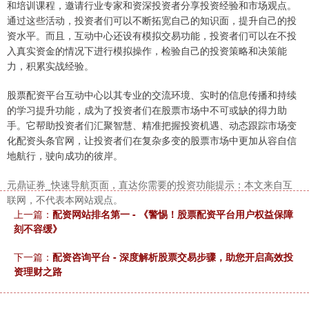
和培训课程，邀请行业专家和资深投资者分享投资经验和市场观点。
通过这些活动，投资者们可以不断拓宽自己的知识面，提升自己的投
资水平。而且，互动中心还设有模拟交易功能，投资者们可以在不投
入真实资金的情况下进行模拟操作，检验自己的投资策略和决策能
沪深300
4694.44
+43.13
+0.93%
力，积累实战经验。
股票配资平台互动中心以其专业的交流环境、实时的信息传播和持续
的学习提升功能，成为了投资者们在股票市场中不可或缺的得力助
手。它帮助投资者们汇聚智慧、精准把握投资机遇、动态跟踪市场变
化配资头条官网，让投资者们在复杂多变的股票市场中更加从容自信
地航行，驶向成功的彼岸。
元鼎证券_快速导航页面，直达你需要的投资功能提示：本文来自互
联网，不代表本网站观点。
北证50
1134.24
+11.37
+1.01%
上一篇：
配资网站排名第一 - 《警惕！股票配资平台用户权益保障
刻不容缓》
下一篇：
配资咨询平台 - 深度解析股票交易步骤，助您开启高效投
资理财之路